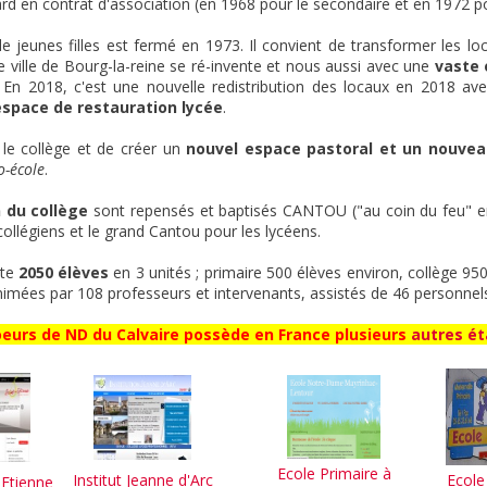
tard en contrat d'association (en 1968 pour le secondaire et en 1972 po
 de jeunes filles est fermé en 1973. Il convient de transformer les lo
e ville de Bourg-la-reine se ré-invente et nous aussi avec une
vaste 
. En 2018, c'est une nouvelle redistribution des locaux en 2018 av
espace de restauration lycée
.
le collège et de créer un
nouvel espace pastoral et un nouvea
o-école
.
 du collège
sont repensés et baptisés CANTOU ("au coin du feu" en O
collégiens et le grand Cantou pour les lycéens.
pte
2050 élèves
en 3 unités ; primaire 500 élèves environ, collège 95
animées par 108 professeurs et intervenants, assistés de 46 personne
eurs de ND du Calvaire possède en France plusieurs
autres ét
Ecole Primaire à
Institut Jeanne d'Arc
Ecole
t Etienne