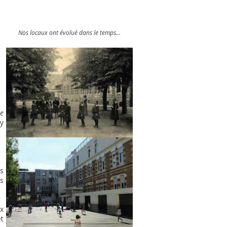
Nos locaux ont évolué dans le temps...
e
'y
s
es
ix
t