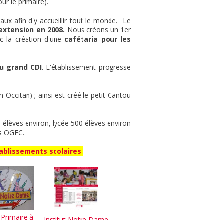
ur le primaire).
caux afin d'y accueillir tout le monde. Le
extension en 2008.
Nous créons un 1er
ec la création d'une
cafétaria pour les
u grand CDI
. L'établissement progresse
ccitan) ; ainsi est créé le petit Cantou
0 élèves environ, lycée 500 élèves environ
ls OGEC.
ablissements scolaires.
 Primaire à
Institut Notre Dame