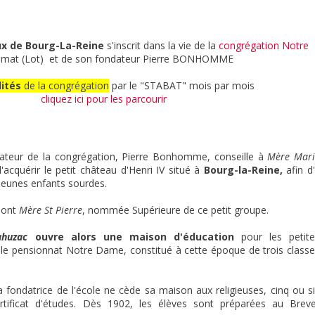
aux de Bourg-La-Reine
s'inscrit dans la vie de la
congrégation Notre
amat (Lot)
et de son fondateur Pierre BONHOMME
lités
de la congrégation
par le "STABAT" mois par mois
cliquez ici pour les parcourir
dateur de la congrégation, Pierre Bonhomme, conseille à
Mère Mari
'acquérir le petit château d'Henri IV situé à
Bourg-la-Reine,
afin d
 jeunes enfants sourdes.
 dont
Mère St Pierre
, nommée Supérieure de ce petit groupe.
huzac
ouvre alors une maison d'éducation
pour les petite
t le pensionnat Notre Dame, constitué à cette époque de trois class
 fondatrice de l'école ne cède sa maison aux religieuses, cinq ou s
rtificat d'études. Dès 1902, les élèves sont préparées au Breve