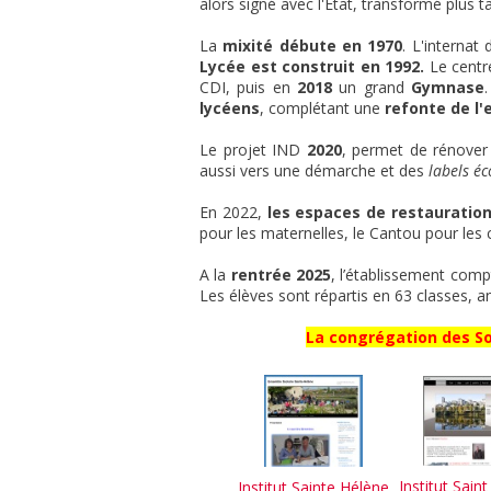
alors signé avec l'Etat, transformé plus 
La
mixité débute en 1970
. L'internat
Lycée est construit en 1992.
Le centr
CDI, puis en
2018
un grand
Gymnase
lycéens
, complétant une
refonte de l'
Le projet IND
2020
, permet de rénover 
aussi vers une démarche et des
labels éc
En 2022,
les espaces de restauration
pour les maternelles, le Cantou pour les 
A la
rentrée 2025
, l’établissement com
Les élèves sont répartis en 63 classes, 
La congrégation des So
Institut Sain
Institut Sainte Hélène