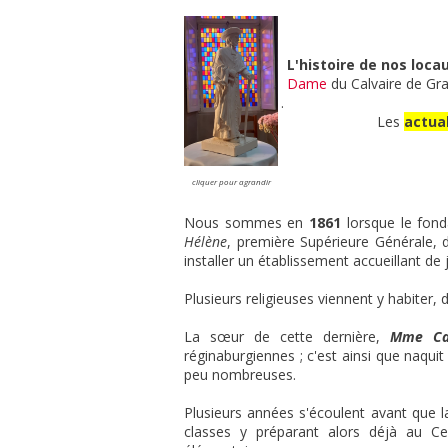
L'histoire de nos loc
Dame
du Calvaire de Gr
.
Les
actua
cliquer pour agrandir
Nous sommes en
1861
lorsque le fon
Hélène
, première Supérieure Générale, d
installer un établissement accueillant de
Plusieurs religieuses viennent y habiter,
La sœur de cette dernière,
Mme Ca
réginaburgiennes ; c'est ainsi que naqui
peu nombreuses.
Plusieurs années s'écoulent avant que la
classes y préparant alors déjà au Ce