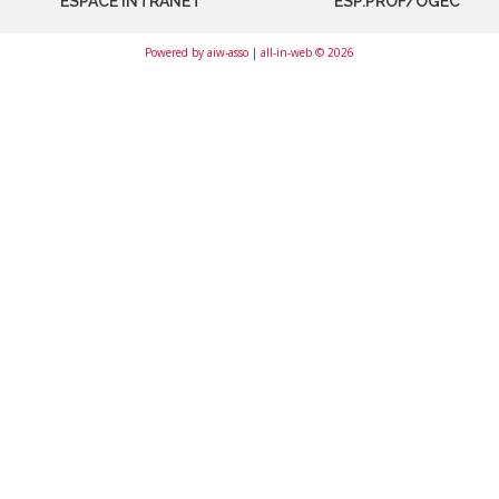
ESPACE INTRANET
ESP.PROF/OGEC
Powered by aiw-asso
|
all-in-web © 2026